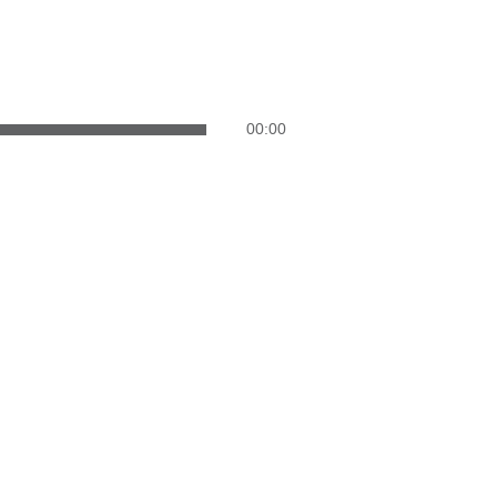
Используйте
00:00
клавиши
вверх/
вниз,
чтобы
увеличить
или
уменьшить
громкость.