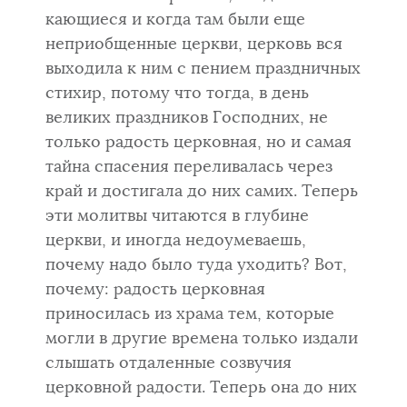
кающиеся и когда там бы­ли еще
неприобщенные церкви, церковь вся
выходила к ним с пением пра­здничных
стихир, потому что тогда, в день
великих праздников Господ­них, не
только радость церковная, но и самая
тайна спасения перелива­лась через
край и достигала до них самих. Теперь
эти молитвы читают­ся в глубине
церкви, и иногда недоумеваешь,
почему надо было туда уходить? Вот,
почему: радость церковная
приносилась из храма тем, кото­рые
могли в другие времена только издали
слышать отдаленные созвучия
церковной радости. Теперь она до них