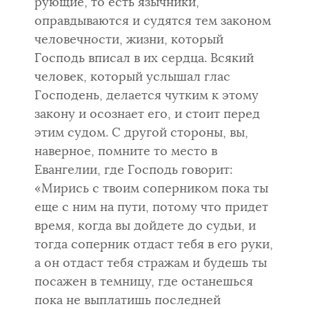
рующие, то есть язычники,
оправдываются и судятся тем законом
человеч­ности, жизни, который
Господь вписал в их сердца. Всякий
человек, ко­торый услышал глас
Господень, делается чутким к этому
закону и осозна­ет его, и стоит перед
этим судом. С другой стороны, вы,
наверное, по­мните то место в
Евангелии, где Господь говорит:
«Мирись с твоим сопер­ником пока ты
еще с ним на пути, потому что придет
время, когда вы дой­дете до судьи, и
тогда соперник отдаст тебя в его руки,
а он отдаст тебя стражам и будешь ты
посажен в темницу, где останешься
пока не выпла­тишь последней