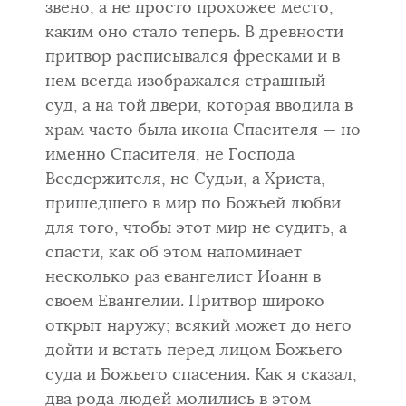
звено, а не просто прохожее место,
каким оно стало теперь. В древности
притвор расписывался фресками и в
нем всегда изображался страшный
суд, а на той двери, которая вводи­ла в
храм часто была икона Спасителя — но
именно Спасителя, не Госпо­да
Вседержителя, не Судьи, а Христа,
пришедшего в мир по Божьей люб­ви
для того, чтобы этот мир не судить, а
спасти, как об этом напоми­нает
несколько раз евангелист Иоанн в
своем Евангелии. Притвор широко
открыт наружу; всякий может до него
дойти и встать перед лицом Божье­го
суда и Божьего спасения. Как я сказал,
два рода людей молились в этом