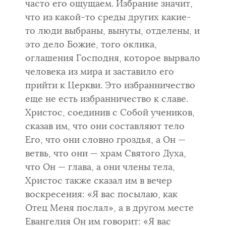
часто его ощущаем. Избрание значит,
что из какой-то среды других какие-
то люди выбра­ны, вынуты, отделены, и
это дело Божие, того оклика,
оглашения Госпо­дня, которое вырвало
человека из мира и заставило его
прийти к Церкви. Это избранничество
еще не есть избранничество к сла­ве.
Христос, соединив с Собой учеников,
сказав им, что они составляют тело
Его, что они словно гроздья, а Он —
ветвь, что они — храм Свя­того Духа,
что Он — глава, а они члены тела,
Христос также сказал им в вечер
воскресения: «Я вас посылаю, как
Отец Меня послал», а в другом месте
Евангелия Он им говорит: «Я вас