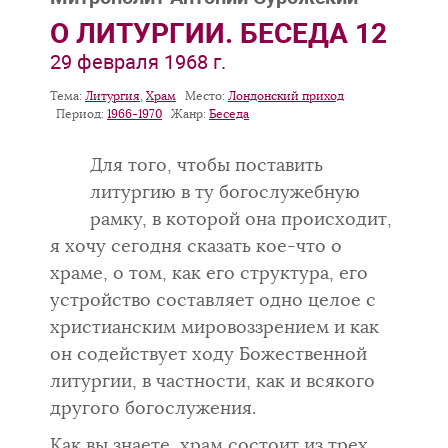
О ЛИТУРГИИ. БЕСЕДА 12
29 февраля 1968 г.
Тема:
Литургия
,
Храм
Место:
Лондонский приход
Период:
1966-1970
Жанр:
Беседа
Для того, чтобы поставить
литургию в ту богослужебную
рамку, в которой она происходит,
я хочу сегодня сказать кое-что о
храме, о том, как его структура, его
устройство составляет одно целое с
хрис­тианским мировоззрением и как
он содействует ходу Божественной
литур­гии, в частности, как и всякого
другого богослужения.
Как вы знаете, храм состоит из трех