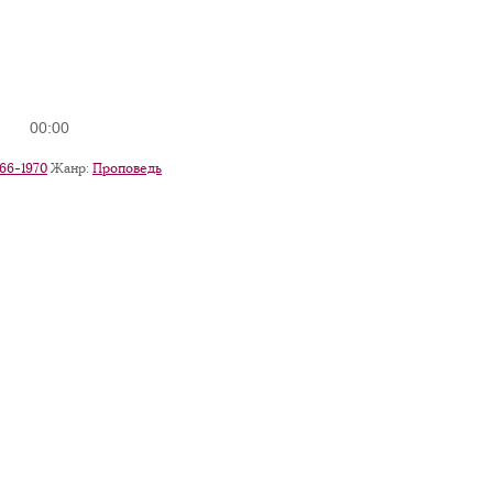
Используйте
00:00
клавиши
вверх/
966-1970
Жанр:
Проповедь
вниз,
чтобы
увеличить
или
уменьшить
громкость.